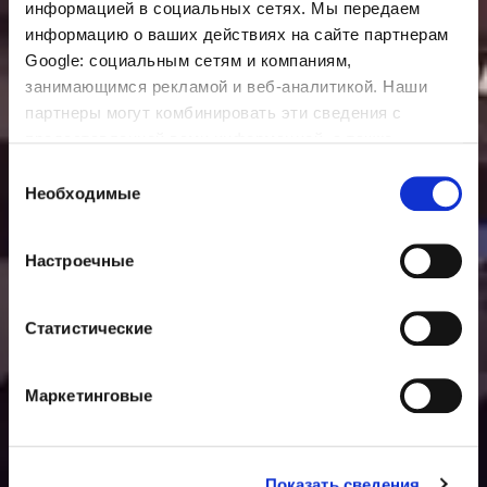
информацией в социальных сетях. Мы передаем
информацию о ваших действиях на сайте партнерам
Google: социальным сетям и компаниям,
занимающимся рекламой и веб-аналитикой. Наши
партнеры могут комбинировать эти сведения с
предоставленной вами информацией, а также
данными, которые они получили при использовании
Выбор
вами их сервисов.
Необходимые
согласия
Настроечные
Статистические
Маркетинговые
Показать сведения