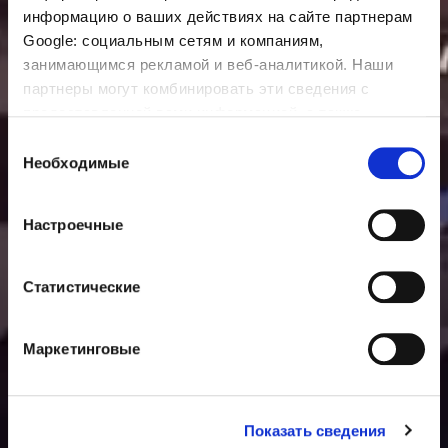
информацию о ваших действиях на сайте партнерам
Google: социальным сетям и компаниям,
занимающимся рекламой и веб-аналитикой. Наши
партнеры могут комбинировать эти сведения с
предоставленной вами информацией, а также
данными, которые они получили при использовании
Выбор
вами их сервисов.
Необходимые
согласия
Настроечные
Статистические
Маркетинговые
Показать сведения