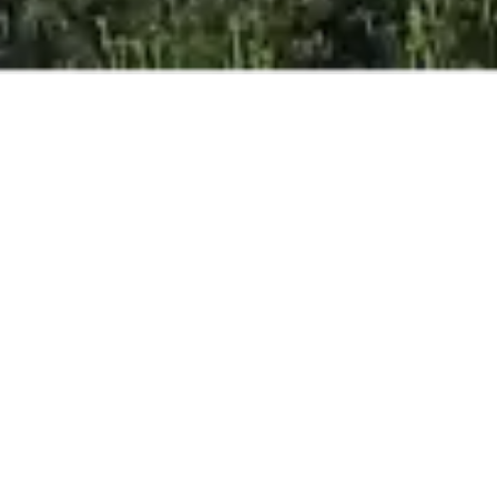
MEILLEUR PRIX
ONLINE GARANTI
ADULTE
ENFANT
BÉBÉS
RÉSERVER
Hotel ouvert du 13/03/26 au 07/11/2026 *
Villas ouvertes