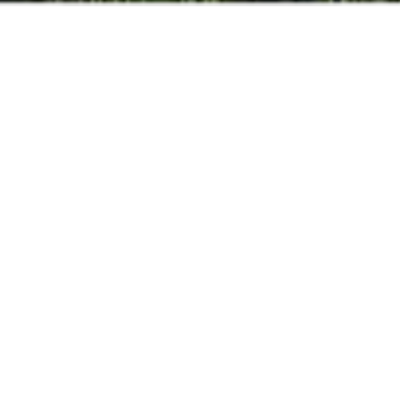
MEILLEUR PRIX
ONLINE GARANTI
ADULTE
ENFANT
BÉBÉS
RÉSERVER
Hotel ouvert du 13/03/26 au 07/11/2026 *
Villas ouvertes
Trouver une réservation