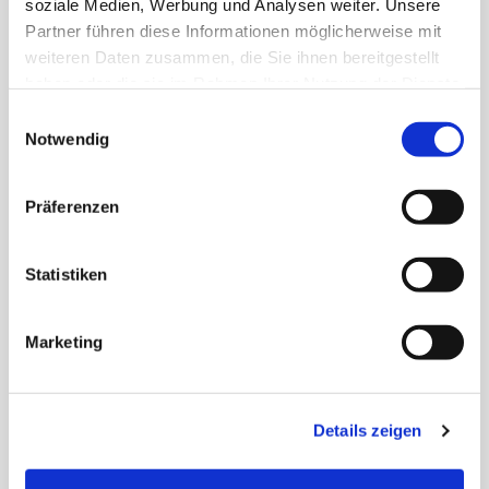
soziale Medien, Werbung und Analysen weiter. Unsere
Partner führen diese Informationen möglicherweise mit
weiteren Daten zusammen, die Sie ihnen bereitgestellt
haben oder die sie im Rahmen Ihrer Nutzung der Dienste
gesammelt haben.
Einwilligungsauswahl
Notwendig
* Pflichtfeld
Präferenzen
Einverständniserklärung Datenschutz (*)
Statistiken
Ich akzeptiere, geschäftliche Informationen zu
erhalten, die für mich von Interesse sein könnten
Marketing
Details zeigen