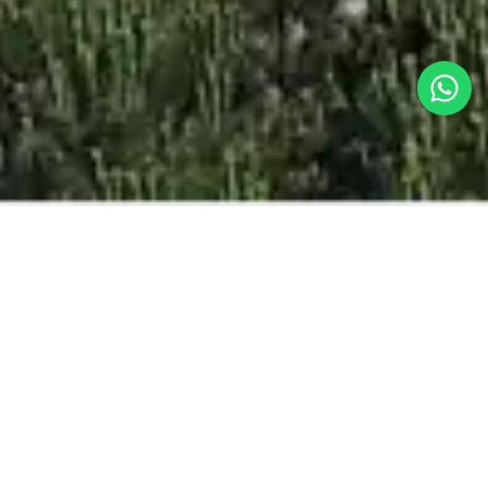
BESTER ONLINE-
PREIS
GARANTIERT
ERWACHSENE
KINDER
BABIES