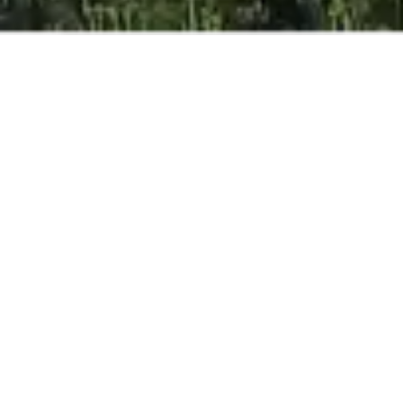
BESTER ONLINE-
PREIS
GARANTIERT
ERWACHSENE
KINDER
BABIES
JETZT BUCHEN
Hotel geöffnet vom 13.03.26 bis 07.11.2026 *