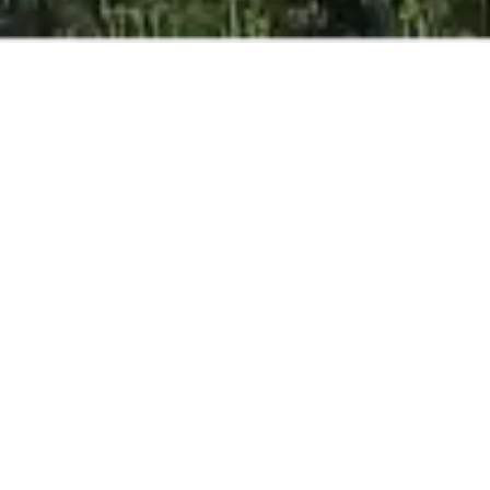
BESTER ONLINE-
PREIS
GARANTIERT
ERWACHSENE
KINDER
BABIES
JETZT BUCHEN
Hotel geöffnet vom 13.03.26 bis 07.11.2026 *