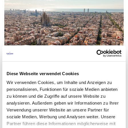
Diese Webseite verwendet Cookies
Sehenswürdigkeiten in
Wir verwenden Cookies, um Inhalte und Anzeigen zu
personalisieren, Funktionen für soziale Medien anbieten
Barcelona
zu können und die Zugriffe auf unsere Website zu
analysieren. Außerdem geben wir Informationen zu Ihrer
Barcelona bietet eine Vielzahl von Attraktionen für
Verwendung unserer Website an unsere Partner für
jeden Geschmack und jedes Publikum. Gaudís
soziale Medien, Werbung und Analysen weiter. Unsere
Partner führen diese Informationen möglicherweise mit
ikonische Sagrada Familia ist ein Muss, ebenso wie