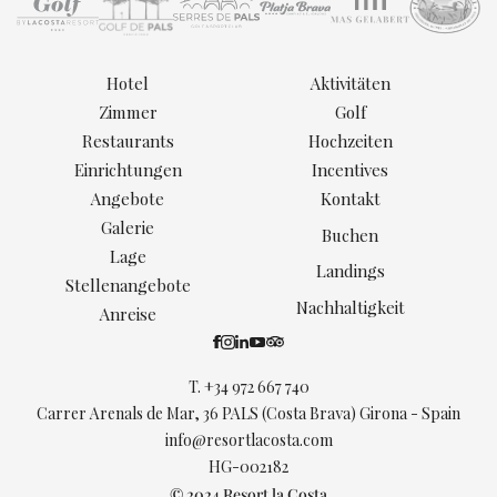
Hotel
Aktivitäten
Zimmer
Golf
Restaurants
Hochzeiten
Einrichtungen
Incentives
Angebote
Kontakt
Galerie
Buchen
Lage
Landings
Stellenangebote
Nachhaltigkeit
Anreise
T.
+34 972 667 740
Carrer Arenals de Mar, 36 PALS (Costa Brava) Girona - Spain
info@resortlacosta.com
HG-002182
© 2024 Resort la Costa