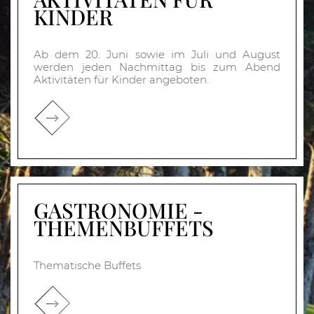
KINDER
Ab dem 20. Juni sowie im Juli und August
werden jeden Nachmittag bis zum Abend
Aktivitäten für Kinder angeboten.
GASTRONOMIE -
THEMENBUFFETS
Thematische Buffets